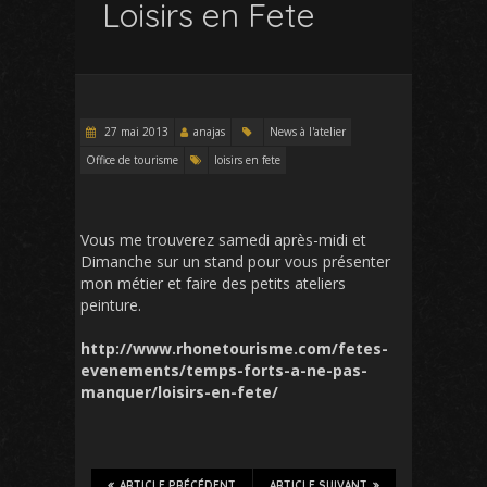
Loisirs en Fete
27 mai 2013
anajas
News à l'atelier
Office de tourisme
loisirs en fete
Vous me trouverez samedi après-midi et
Dimanche sur un stand pour vous présenter
mon métier et faire des petits ateliers
peinture.
http://www.rhonetourisme.com/fetes-
evenements/temps-forts-a-ne-pas-
manquer/loisirs-en-fete/
ARTICLE PRÉCÉDENT
ARTICLE SUIVANT