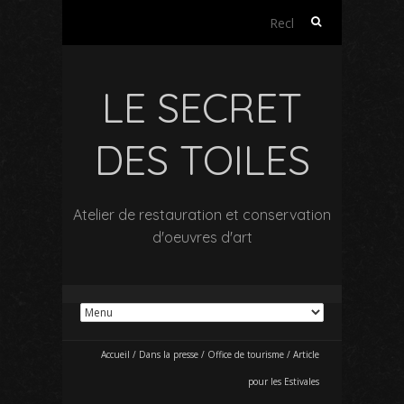
Rechercher :
LE SECRET
DES TOILES
Atelier de restauration et conservation
d'oeuvres d'art
Accueil
/
Dans la presse
/
Office de tourisme
/
Article
pour les Estivales