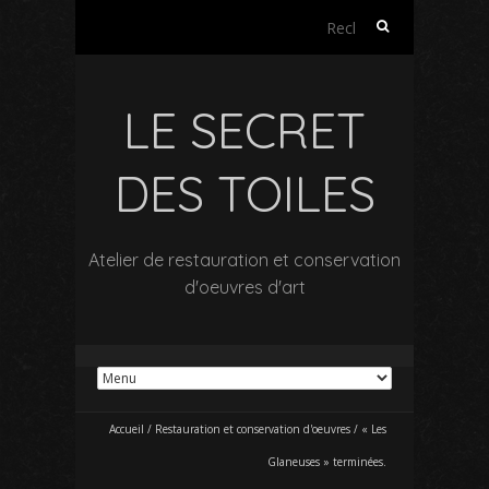
Rechercher :
LE SECRET
DES TOILES
Atelier de restauration et conservation
d'oeuvres d'art
Accueil
/
Restauration et conservation d'oeuvres
/
« Les
Glaneuses » terminées.