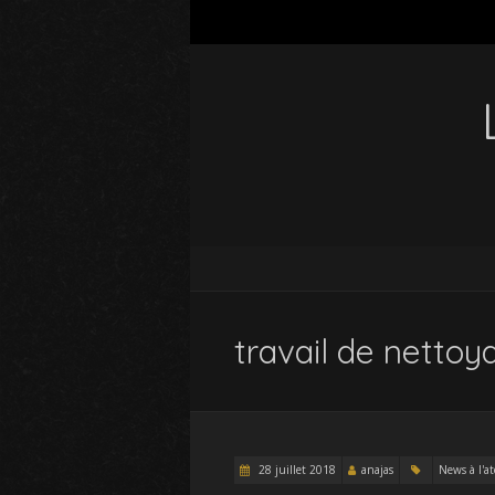
travail de nettoy
28 juillet 2018
anajas
News à l'at