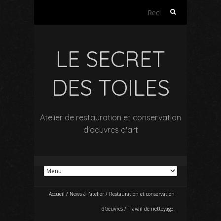
Rechercher :
LE SECRET
DES TOILES
Atelier de restauration et conservation
d'oeuvres d'art
Accueil
/
News à l'atelier
/
Restauration et conservation
d'oeuvres
/
Travail de nettoyage.