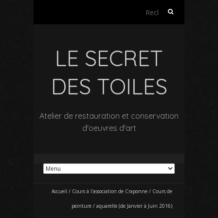
Rechercher :
LE SECRET
DES TOILES
Atelier de restauration et conservation
d'oeuvres d'art
Accueil
/
Cours à l'association de Craponne
/
Cours de
peinture / aquarelle (de Janvier à Juin 2016)